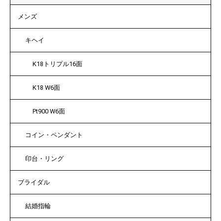
メンズ
キヘイ
K18トリプル16面
K18 W6面
Pt900 W6面
コイン・ペンダント
印台・リング
ブライダル
結婚指輪