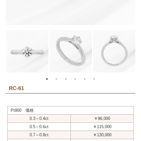
RC-61
Pt900 価格
0.3～0.4ct
￥96,000
0.5～0.6ct
￥115,000
0.7～0.8ct
￥130,000