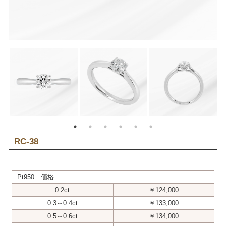
RC-38
Pt950 価格
0.2ct
￥124,000
0.3～0.4ct
￥133,000
0.5～0.6ct
￥134,000