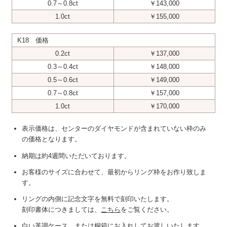
0.7～0.8ct
￥143,000
1.0ct
￥155,000
K18 価格
0.2ct
￥137,000
0.3～0.4ct
￥148,000
0.5～0.6ct
￥149,000
0.7～0.8ct
￥157,000
1.0ct
￥170,000
表示価格は、センターのダイヤモンドが含まれていない枠のみ
の価格となります。
納期は約4週間いただいております。
お客様のサイズに合わせて、最初からリング枠をお作り致しま
す。
リングの内側に記念文字を無料で刻印いたします。
刻印書体につきましては、
こちら
をご覧ください。
白い革調ケース、または桐箱にお入れしてお渡しいたします。