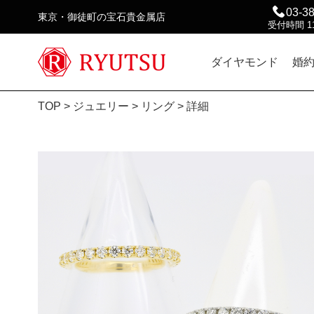
03-3
東京・御徒町の宝石貴金属店
受付時間 11
ダイヤモンド
婚
TOP
>
ジュエリー
>
リング
> 詳細