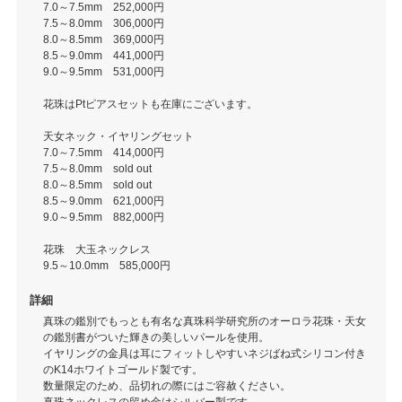
7.0～7.5mm 252,000円
7.5～8.0mm 306,000円
8.0～8.5mm 369,000円
8.5～9.0mm 441,000円
9.0～9.5mm 531,000円
花珠はPtピアスセットも在庫にございます。
天女ネック・イヤリングセット
7.0～7.5mm 414,000円
7.5～8.0mm sold out
8.0～8.5mm sold out
8.5～9.0mm 621,000円
9.0～9.5mm 882,000円
花珠 大玉ネックレス
9.5～10.0mm 585,000円
詳細
真珠の鑑別でもっとも有名な真珠科学研究所のオーロラ花珠・天女
の鑑別書がついた輝きの美しいパールを使用。
イヤリングの金具は耳にフィットしやすいネジばね式シリコン付き
のK14ホワイトゴールド製です。
数量限定のため、品切れの際にはご容赦ください。